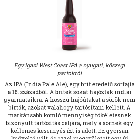
Egy igazi West Coast IPA a nyugati, kőszegi
partokról
Az IPA (India Pale Ale), egy brit eredetű sörfajta
a 18. századból. A britek sokat hajóztak indiai
gyarmataikra. A hosszú hajóútakat a sörök nem
bírták, azokat valahogy tartósítani kellett. A
markánsabb komló mennyiség tökéletesnek
bizonyult tartósítás céljára, mely a sörnek egy
kellemes kesernyés ízt is adott. Ez gyorsan
kedvelté vált, és ezzel megszületett egy új