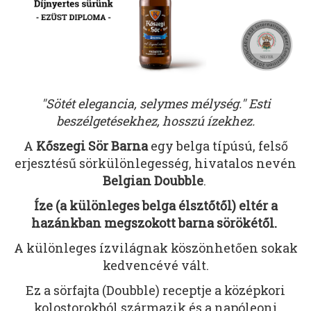
"Sötét elegancia, selymes mélység." Esti
beszélgetésekhez, hosszú ízekhez.
A
Kőszegi Sör Barna
egy belga típúsú, felső
erjesztésű sörkülönlegesség, hivatalos nevén
Belgian Doubble
.
Íze (a különleges belga élsztőtől) eltér a
hazánkban megszokott barna sörökétől.
A különleges ízvilágnak köszönhetően sokak
kedvencévé vált.
Ez a sörfajta (Doubble) receptje a középkori
kolostorokból származik és a napóleoni