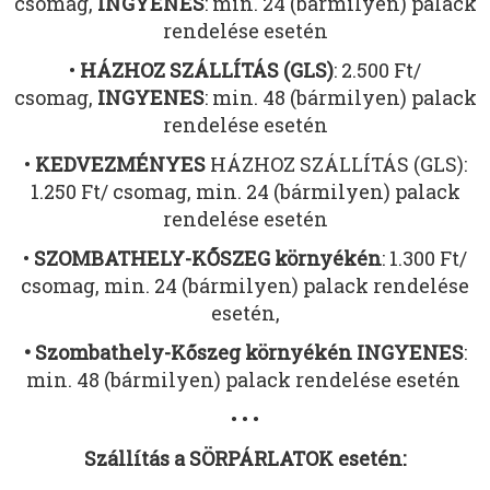
csomag,
INGYENES
: min. 24 (bármilyen) palack
rendelése esetén
•
HÁZHOZ SZÁLLÍTÁS (GLS)
: 2.500 Ft/
csomag,
INGYENES
: min. 48 (bármilyen) palack
rendelése esetén
•
KEDVEZMÉNYES
HÁZHOZ SZÁLLÍTÁS (GLS):
1.250 Ft/ csomag, min. 24 (bármilyen) palack
rendelése esetén
•
SZOMBATHELY-KŐSZEG környékén
: 1.300 Ft/
csomag, min. 24 (bármilyen) palack rendelése
esetén,
• Szombathely-Kőszeg környékén INGYENES
:
min. 48 (bármilyen) palack rendelése esetén
• • •
Szállítás a SÖRPÁRLATOK esetén: