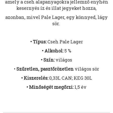
amely a cseh alapanyagokra jellemző enyhén
kesernyés íz és illat jegyeket hozza,
azonban, mivel Pale Lager, egy könnyed, lágy
sör.
• Típus:
Cseh Pale Lager
• Alkohol:
5 %
• Szín:
világos
•
Szűretlen, pasztőrözetlen
világos sör
• Kiszerelés:
0,33L CAN; KEG 30L
• Minőségét megőrzi:
1,5 év