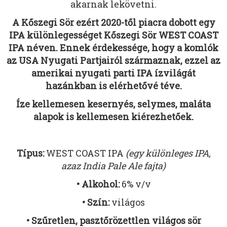
akarnak lekövetni.
A Kőszegi Sör ezért 2020-től piacra dobott egy
IPA különlegességet Kőszegi Sör WEST COAST
IPA néven. Ennek érdekessége, hogy a komlók
az USA Nyugati Partjairól származnak, ezzel az
amerikai nyugati parti IPA ízvilágát
hazánkban is elérhetővé téve.
Íze kellemesen kesernyés, selymes, maláta
alapok is kellemesen kiérezhetőek.
Típus:
WEST COAST IPA
(egy különleges IPA,
azaz India Pale Ale fajta)
• Alkohol:
6% v/v
• Szín:
világos
• Szűretlen, pasztőrözettlen világos sör