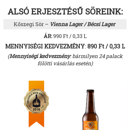
ALSÓ ERJESZTÉSŰ SÖREINK:
Kőszegi Sör –
Vienna Lager / Bécsi Lager
ÁR:
990 Ft / 0,33 L
MENNYISÉGI KEDVEZMÉNY
:
890 Ft / 0,33 L
(
Mennyiségi kedvezmény
: bármilyen 24 palack
fölötti vásárlás esetén)