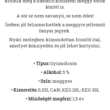
kitűnik még a hasonló kisüzemi meggy sörök
között is.
A sör se nem savanyú, se nem édes!
Ízében jól felismerhetőek a meggyre jellemző
fanyar jegyek.
Nyári melegben kimondottan frissítő ital,
amelyet könnyedén és jól lehet kortyolni.
• Típus:
Gyümölcsös
• Alkohol:
5 %
• Szín:
meggyes
• Kiszerelés:
0,33L CAN; KEG 20L; KEG 30L
• Minőségét megőrzi:
1,5 év