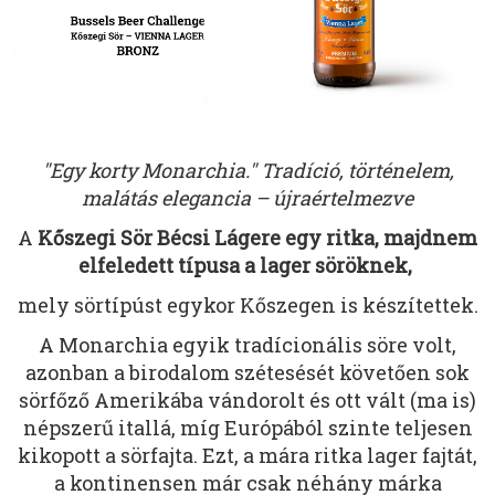
"Egy korty Monarchia." Tradíció, történelem,
malátás elegancia – újraértelmezve
A
Kőszegi Sör Bécsi Lágere egy ritka, majdnem
elfeledett típusa a lager söröknek,
mely sörtípúst egykor Kőszegen is készítettek.
A Monarchia egyik tradícionális söre volt,
azonban a birodalom szétesését követően sok
sörfőző Amerikába vándorolt és ott vált (ma is)
népszerű itallá, míg Európából szinte teljesen
kikopott a sörfajta. Ezt, a mára ritka lager fajtát,
a kontinensen már csak néhány márka