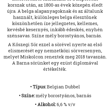
korszak után, az 1800-as évek közepén éledt
újra. A belga alapanyagoknak és az általunk
használt, különleges belga élesztőnek
köszönhetően íze jellegzetes, kellemes,
kevésbé kesernyés, inkább édeskés, enyhén
szénsavas. Színe mély borostyános, barnás.
A Kőszegi Sör ezzel a sörével nyerte az első
elismerését egy nemzetközi sörversenyen,
melyet Miskolcon reneztek meg 2018 tavaszán.
A Barna sörünket egy ezüst diplomával
értékelték.
• Típus:
Belgian Dubbel
• Színe:
mély borostyános, barnás
• Alkohol:
6,6 % v/v