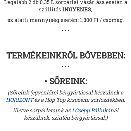
Legalább 2 db 0,35 L sörpárlat vásárlása esetén a
szállítás
INGYENES
,
ez alatti mennyiség esetén: 1.300 Ft / csomag.
• • •
TERMÉKEINKRŐL BŐVEBBEN:
• • •
• SÖREINK:
(Söreink (egyenlőre) bérgyártással készülnek a
HORIZONT
és a Hop Top kisüzemi sörfőzdékben,
illetve sörpárlataink az
1 Csepp Pálinká
nál
készülnek, szintén bérgyártással.)