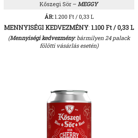
Kőszegi Sör –
MEGGY
ÁR:
1.200 Ft / 0,33 L
MENNYISÉGI KEDVEZMÉNY
:
1.100 Ft / 0,33 L
(
Mennyiségi kedvezmény
: bármilyen 24 palack
fölötti vásárlás esetén)