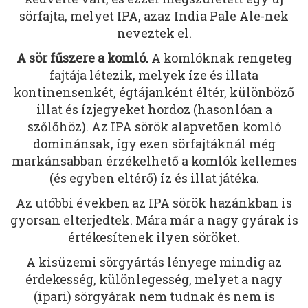
sörfajta, melyet IPA, azaz India Pale Ale-nek
neveztek el.
A sör fűszere a komló.
A komlóknak rengeteg
fajtája létezik, melyek íze és illata
kontinensenkét, égtájanként éltér, különböző
illat és ízjegyeket hordoz (hasonlóan a
szőlőhöz). Az IPA sörök alapvetően komló
dominánsak, így ezen sörfajtáknál még
markánsabban érzékelhető a komlók kellemes
(és egyben eltérő) íz és illat játéka.
Az utóbbi években az IPA sörök hazánkban is
gyorsan elterjedtek. Mára már a nagy gyárak is
értékesítenek ilyen söröket.
A kisüzemi sörgyártás lényege mindig az
érdekesség, különlegesség, melyet a nagy
(ipari) sörgyárak nem tudnak és nem is