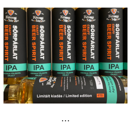
• • •