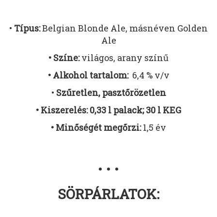
•
Típus:
Belgian Blonde Ale, másnéven Golden
Ale
• Színe:
világos, arany színű
• Alkohol tartalom:
6,4 % v/v
•
Szűretlen, pasztőrözetlen
• Kiszerelés: 0,33 l palack; 30 l KEG
• Minőségét megőrzi:
1,5 év
• • •
SÖRPÁRLATOK: