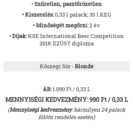
•
Szűretlen, pasztőrözetlen
• Kiszerelés:
0,33 l palack; 30 l KEG
• Minőségét megőrzi:
2 év
• Díjak:
KSE International Beer Competition
2018: EZÜST diploma
Kőszegi Sör -
Blonde
ÁR:
1.090 Ft / 0,33 L
MENNYISÉGI KEDVEZMÉNY: 990 Ft / 0,33 L
(
Mennyiségi kedvezmény
: bármilyen 24 palack
fölötti rendelés esetén)