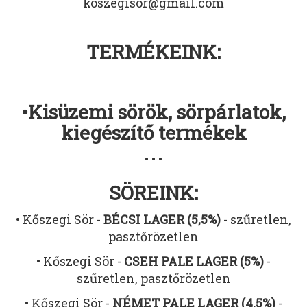
koszegisor@gmail.com
TERMÉKEINK:
•Kisüzemi sörök, sörpárlatok,
kiegészítő termékek
• • •
SÖREINK:
• Kőszegi Sör -
BÉCSI LAGER (5,5%)
- szűretlen,
pasztőrözetlen
• Kőszegi Sör -
CSEH PALE LAGER (5%)
-
szűretlen, pasztőrözetlen
• Kőszegi Sör -
NÉMET PALE LAGER (4,5%)
-