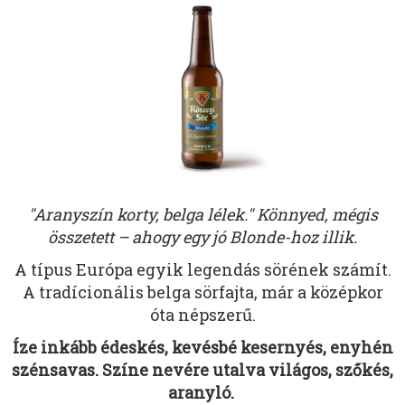
"Aranyszín korty, belga lélek." Könnyed, mégis
összetett – ahogy egy jó Blonde-hoz illik.
A típus Európa egyik legendás sörének számít.
A tradícionális belga sörfajta, már a középkor
óta népszerű.
Íze inkább édeskés, kevésbé kesernyés, enyhén
szénsavas. Színe nevére utalva világos, szőkés,
aranyló.