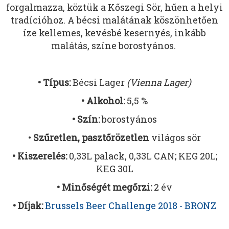
forgalmazza, köztük a Kőszegi Sör, hűen a helyi
tradícióhoz. A bécsi malátának köszönhetően
íze kellemes, kevésbé kesernyés, inkább
malátás, színe borostyános.
• Típus:
Bécsi Lager
(Vienna Lager)
• Alkohol:
5,5 %
• Szín:
borostyános
•
Szűretlen, pasztőrözetlen
világos sör
• Kiszerelés:
0,33L palack, 0,33L CAN; KEG 20L;
KEG 30L
• Minőségét megőrzi:
2 év
• Díjak:
Brussels Beer Challenge 2018 - BRONZ