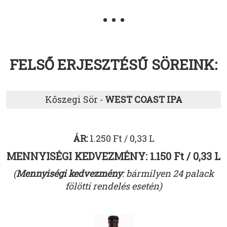
• • •
FELSŐ ERJESZTÉSŰ SÖREINK:
Kőszegi Sör -
WEST COAST IPA
ÁR:
1.250 Ft / 0,33 L
MENNYISÉGI KEDVEZMÉNY: 1.150 Ft / 0,33 L
(
Mennyiségi kedvezmény
: bármilyen 24 palack
fölötti rendelés esetén)