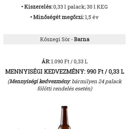
• Kiszerelés:
0,33 l palack; 30 l KEG
• Minőségét megőrzi:
1,5 év
Kőszegi Sör -
Barna
ÁR:
1.090 Ft / 0,33 L
MENNYISÉGI KEDVEZMÉNY: 990 Ft / 0,33 L
(
Mennyiségi kedvezmény
: bármilyen 24 palack
fölötti rendelés esetén)