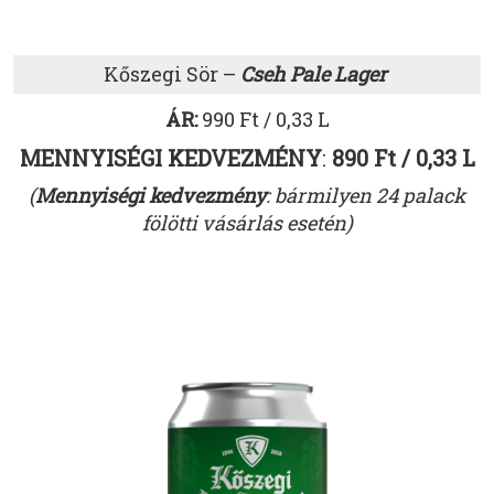
Kőszegi Sör –
Cseh Pale Lager
ÁR:
990 Ft / 0,33 L
MENNYISÉGI KEDVEZMÉNY
:
890 Ft / 0,33 L
(
Mennyiségi kedvezmény
: bármilyen 24 palack
fölötti vásárlás esetén)