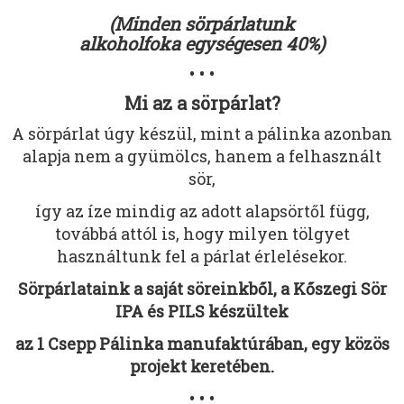
(Minden sörpárlatunk
alkoholfoka egységesen 40%)
• • •
Mi az a sörpárlat?
A sörpárlat úgy készül, mint a pálinka azonban
alapja nem a gyümölcs, hanem a felhasznált
sör,
így az íze mindig az adott alapsörtől függ,
továbbá attól is, hogy milyen tölgyet
használtunk fel a párlat érlelésekor.
Sörpárlataink a saját söreinkből, a Kőszegi Sör
IPA és PILS készültek
az 1 Csepp Pálinka manufaktúrában, egy közös
projekt keretében.
• • •