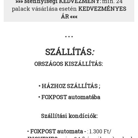
»»» Mennyiségi KEDVEZMÉNY:
min. 24
palack vásárlása esetén
KEDVEZMÉNYES
ÁR «««
• • •
SZÁLLÍTÁS
:
ORSZÁGOS KISZÁLLÍTÁS:
• HÁZHOZ SZÁLLÍTÁS ;
• FOXPOST automatába
Szállítási kondíciók:
•
FOXPOST automata -
: 1.300 Ft/